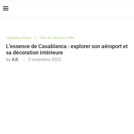
Casablanca Airport
Transfers: casablanca-
Reserver !!!
tours.com
Casablanca Places
Train de l'aéroport CMN
L’essence de Casablanca : explorer son aéroport et
sa décoration intérieure
by
A.B.
3 novembre 2023