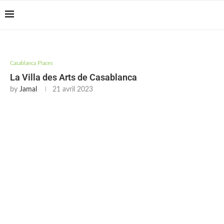
Casablanca Airport
Transfers: casablanca-
Reserver !!!
tours.com
Casablanca Places
La Villa des Arts de Casablanca
by
Jamal
21 avril 2023