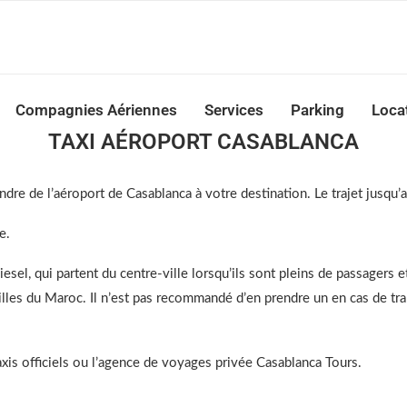
nca Airport Transfers: casablanca-tours.com
Compagnies Aériennes
Services
Parking
Loca
TAXI AÉROPORT CASABLANCA
dre de l’aéroport de Casablanca à votre destination. Le trajet jusqu’
e.
iesel, qui partent du centre-ville lorsqu’ils sont pleins de passagers 
es villes du Maroc. Il n’est pas recommandé d’en prendre un en cas d
s officiels ou l’agence de voyages privée Casablanca Tours.