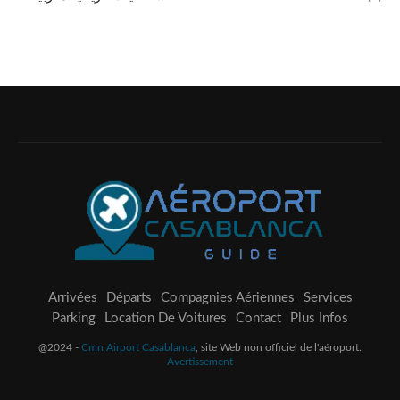
Arrivées
Départs
Compagnies Aériennes
Services
Parking
Location De Voitures
Contact
Plus Infos
@2024 -
Cmn Airport Casablanca
, site Web non officiel de l'aéroport.
Avertissement