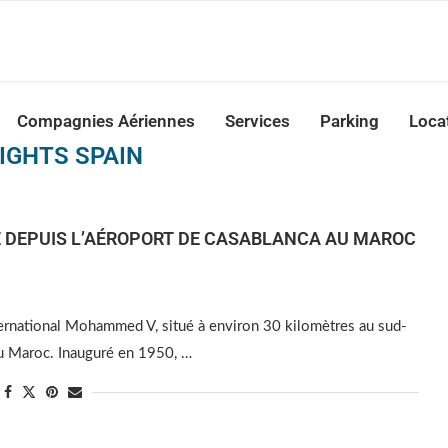
nca Airport Transfers: casablanca-tours.com
Compagnies Aériennes
Services
Parking
Loca
IGHTS SPAIN
E DEPUIS L’AÉROPORT DE CASABLANCA AU MAROC
ternational Mohammed V, situé à environ 30 kilomètres au sud-
 du Maroc. Inauguré en 1950, …