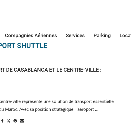
nca Airport Transfers: casablanca-tours.com
Compagnies Aériennes
Services
Parking
Loca
PORT SHUTTLE
RT DE CASABLANCA ET LE CENTRE-VILLE :
centre-ville représente une solution de transport essentielle
 du Maroc. Avec sa position stratégique, l’aéroport …