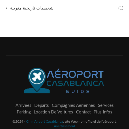
شخصيات تاريخية مغربية
(1)
Arrivées
Départs
Compagnies Aériennes
Services
Parking
Location De Voitures
Contact
Plus Infos
@2024 -
Cmn Airport Casablanca
, site Web non officiel de l'aéroport.
Avertissement