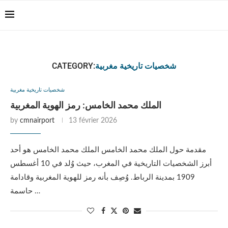
Casablanca Airport
Transfers: casablanca-
Reserver !!!
tours.com
CATEGORY:
شخصيات تاريخية مغربية
شخصيات تاريخية مغربية
الملك محمد الخامس: رمز الهوية المغربية
by
cmnairport
13 février 2026
مقدمة حول الملك محمد الخامس الملك محمد الخامس هو أحد
أبرز الشخصيات التاريخية في المغرب، حيث وُلد في 10 أغسطس
1909 بمدينة الرباط. وُصِف بأنه رمز للهوية المغربية وقادامة
حاسمة …