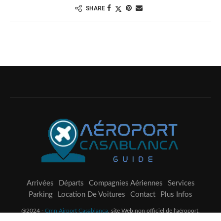
SHARE
Arrivées
Départs
Compagnies Aériennes
Services
Parking
Location De Voitures
Contact
Plus Infos
@2024 -
Cmn Airport Casablanca
, site Web non officiel de l'aéroport.
Avertissement