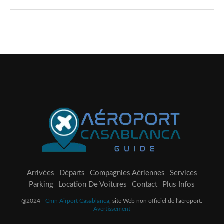
Arrivées
Départs
Compagnies Aériennes
Services
Parking
Location De Voitures
Contact
Plus Infos
@2024 -
Cmn Airport Casablanca
, site Web non officiel de l'aéroport.
Avertissement